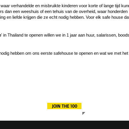
k waar verhandelde en misbruikte kinderen voor korte of lange tijd k
ers
dan een weeshuis of een tehuis van de overheid, waar honderde
ding en liefde krijgen die ze echt nodig hebben. Voor elk safe house d
e
'
in Thailand te openen willen we in 1 jaar aan huur, salarissen, bo
 nodig hebben om ons eerste safehouse te openen en wat we met het
JOIN THE 100