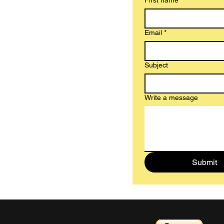
First name
*
Email
*
Subject
Write a message
Submit